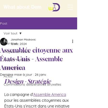
What about Dem
Post
Voir tout
Jonathan Moskovic
Voir tout
12 déc. 2024
Assemblée citoyenne aux
Projets en cours
États-Unis - Assemble
Projets terminés
America
Publications
Dernière mise à jour :
26 janv.
Actus
Design - Stratégie 
Commissions délibératives Bruxelles
La campagne d’
Assemble America
pour les assemblées citoyennes aux 
États-Unis s’inscrit dans une initiative 