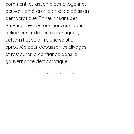
comment les assemblées citoyennes 
peuvent améliorer la prise de décision 
démocratique. En réunissant des 
Américain·es de tous horizons pour 
délibérer sur des enjeux critiques, 
cette initiative offre une solution 
éprouvée pour dépasser les clivages 
et restaurer la confiance dans la 
gouvernance démocratique.
Une opportunité historique
Ce projet s’inscrit dans la tradition 
américaine d’évolution démocratique 
tout en proposant des solutions 
innovantes adaptées aux défis du 21e 
siècle. Il représente une occasion 
unique de faire évoluer la démocratie 
en institutionnalisant une 