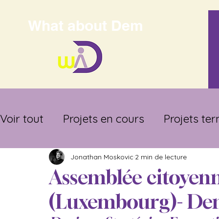
What about Dem
Voir tout
Projets en cours
Projets te
Commissions délibératives Bruxelles
Jonathan Moskovic
2 min de lecture
Assemblée citoyenn
(Luxembourg)- De