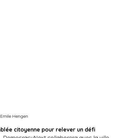
: Emile Hengen
lée citoyenne pour relever un défi 
.
 DemocracyNext collaborera avec la ville 