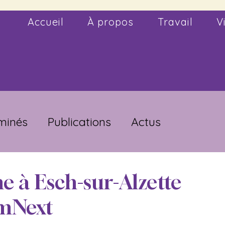
Accueil
À propos
Travail
V
rminés
Publications
Actus
e à Esch-sur-Alzette
mNext