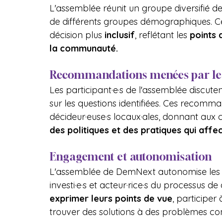
L'assemblée réunit un groupe diversifié de
de différents groupes démographiques. Ce
décision plus 
inclusif
, reflétant les 
points 
la communauté.
Recommandations menées par les 
Les participant·e·s de l'assemblée discut
sur les questions identifiées. Ces recomma
décideur·euse·s locaux·ales, donnant aux c
des politiques et des pratiques qui affec
Engagement et autonomisation
L'assemblée de DemNext autonomise les ci
investi·e·s et acteur·rice·s du processus de 
exprimer leurs points de vue
, participer
trouver des solutions à des problèmes 