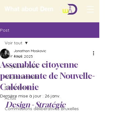
What about Dem
Post
Voir tout
Jonathan Moskovic
Voir tout
4 nov. 2025
Assemblée citoyenne
Projets en cours
permanente de Nouvelle-
Projets terminés
Calédonie
Publications
Dernière mise à jour :
26 janv.
Actus
Design - Stratégie
Commissions délibératives Bruxelles