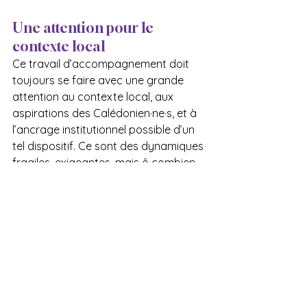
Une attention pour le 
contexte local
Ce travail d’accompagnement doit 
toujours se faire avec une grande 
attention au contexte local, aux 
aspirations des Calédonien·ne·s, et à 
l’ancrage institutionnel possible d’un 
tel dispositif. Ce sont des dynamiques 
fragiles, exigeantes, mais ô combien 
porteuses d’espoir.
Un futur exemple inspirant
What about Dem est profondément 
convaincue que les dispositifs 
délibératifs peuvent jouer un rôle clé 
dans la transition démocratique de 
territoires en quête de sens commun. 