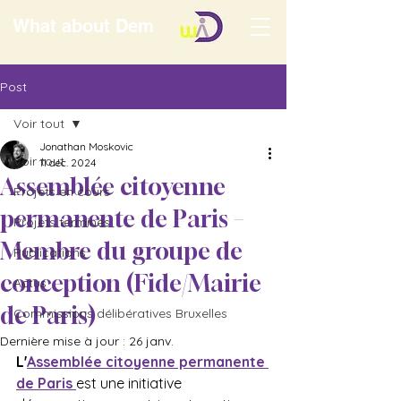
What about Dem
Post
Voir tout
Jonathan Moskovic
Voir tout
11 déc. 2024
Assemblée citoyenne
Projets en cours
permanente de Paris –
Projets terminés
Membre du groupe de
Publications
conception (Fide/Mairie
Actus
de Paris)
Commissions délibératives Bruxelles
Dernière mise à jour :
26 janv.
L'
Assemblée citoyenne permanente 
de Paris
est une initiative 